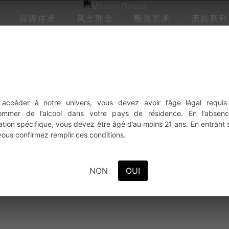
品牌传承
风土理念
酿造艺术
酒款系列
 accéder à notre univers, vous devez avoir l’âge légal requis
ommer de l’alcool dans votre pays de résidence. En l’absen
lation spécifique, vous devez être âgé d’au moins 21 ans. En entrant 
 vous confirmez remplir ces conditions.
NON
OUI