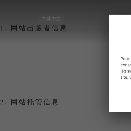
法律声明 — MAISONGA
简体中文
1. 网站出版者信息
首页
Maison Gasco
公司名称：
SAS VINIFERA
Pour
注册地址：
AUX COUTONS, 965 ROUTE DE LARRAZ
cons
SIREN / SIRET：
98247988300018
légis
商业注册号（RCS）：
INSCRIT (au greffe d'AUCH , le 
site,
欧盟增值税号：
FR86982479883
2. 网站托管信息
本网站由以下公司提供托管服务：
1&1 IONOS SARL (IONOS)