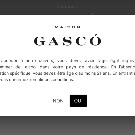
SCO.COM
品牌传承
风土理念
酿造艺术
酒款系列
 accéder à notre univers, vous devez avoir l’âge légal requis
IEU, 32240 MAULEON-D'ARMAGNAC
ommer de l’alcool dans votre pays de résidence. En l’absen
lation spécifique, vous devez être âgé d’au moins 21 ans. En entrant 
14/12/2023 )
 vous confirmez remplir ces conditions.
NON
OUI