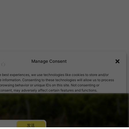
Manage Consent
e best experiences, we use technologies like cookies to store and/or
 information. Consenting to these technologies will allow us to process
browsing behavior or unique IDs on this site. Not consenting or
onsent, may adversely affect certain features and functions.
cept
Deny
View preferences
Cookie Policy
发送