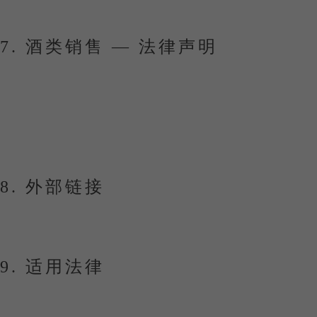
您可以通过浏览器设置拒绝或限制 Cookie 的使用。
7. 酒类销售 — 法律声明
禁止向 18 岁以下未成年人销售酒精饮品。
访问本网站即表示您确认已达到所在国家或地区的法
过量饮酒有害健康，请适度饮用。
8. 外部链接
本网站可能包含指向第三方网站的链接。Maison Ga
9. 适用法律
本法律声明受法国法律管辖。如发生争议，仅法国法