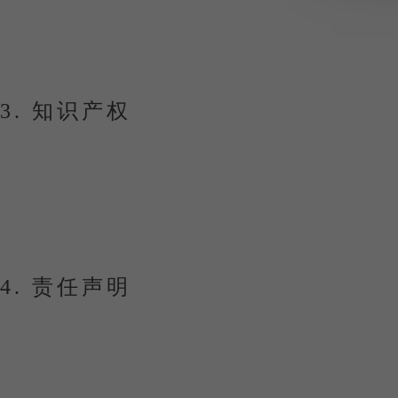
地址：
7, place de la Gare — 57200 Sarreguemines, Fran
电话：
+33 (0)970 808 911
邮箱：
info@ionos.fr
3. 知识产权
网站
maisongasco.com
上的所有内容（文本、图片、图
Gasco / Vinifera 独家所有。
未经事先书面授权，禁止对网站内容进行全部或部分
4. 责任声明
Maison Gasco 致力于确保网站信息的准确性
对于因访问或使用本网站所导致的任何直接或间接损