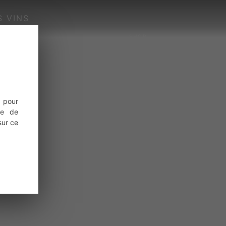
S VINS
SHOP
 pour
ce de
sur ce
dashboard.