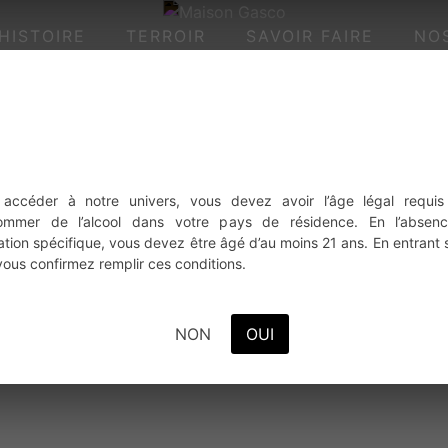
HISTOIRE
TERROIR
SAVOIR FAIRE
NO
 it, then start writing!
 accéder à notre univers, vous devez avoir l’âge légal requis
ommer de l’alcool dans votre pays de résidence. En l’absen
lation spécifique, vous devez être âgé d’au moins 21 ans. En entrant 
 vous confirmez remplir ces conditions.
NON
OUI
eleting comments, please visit the Comments screen in the 