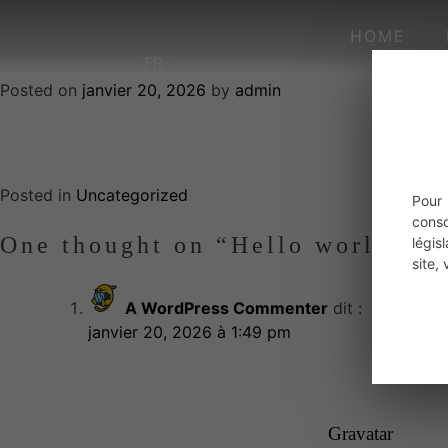
HELLO WORLD!
HOME
FR
Posted on
janvier 20, 2026
by
admin
Welcome to WordPress. This is your first post. Edit or delete
Posted in
Uncategorized
Pour
cons
One thought on “
Hello world!
”
légis
site,
A WordPress Commenter
dit :
janvier 20, 2026 à 1:49 pm
Hi, this is a comment.
To get started with moderating, editing, and d
Commenter avatars come from
Gravatar
.