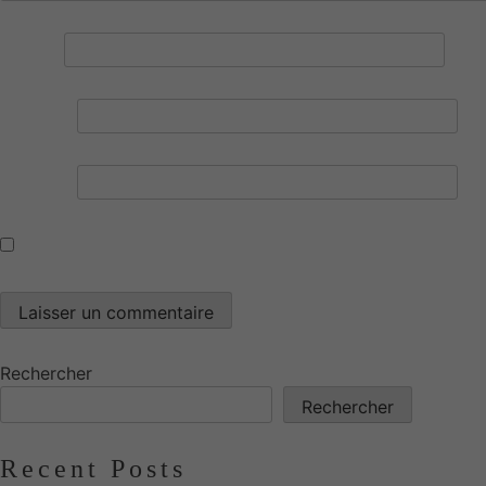
Nom
*
E-mail
*
Site web
Enregistrer mon nom, mon e-mail et mon site dans le n
Rechercher
Rechercher
Recent Posts