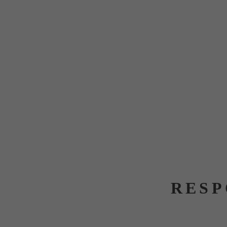
Maison Gasco s’efforce d’assurer l’exactitude
L’éditeur ne pourra être tenu r
Les informations recueillies via le site (formul
RESP