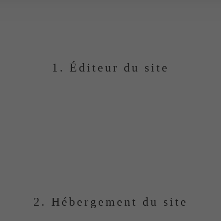
 LÉGALES — MAISON
1. Éditeur du site
Maison Gasco
Société :
SAS VINIFERA
OUTONS, 965 ROUTE DE LARRAZIEU, 32240 MAU
SIREN / SIRET :
98247988300018
RCS :
INSCRIT (au greffe d'AUCH , le 14/12/2023 )
TVA intracommunautaire :
FR86982479883
2. Hébergement du site