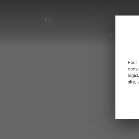
FR
HOME
Pour
cons
légis
site,