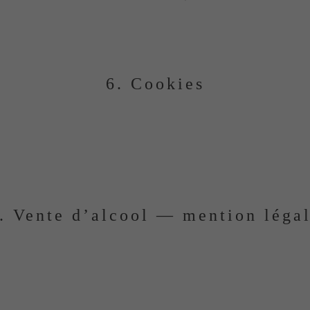
ute demande peut être adressée à :
contact@maisongasco.
6. Cookies
 pour améliorer l’expérience utilisateur, mesurer l’audience
figurer votre navigateur pour refuser ou limiter l’utilisat
. Vente d’alcool — mention léga
 vente d’alcool est interdite aux mineurs de moins de 18 a
 site, vous confirmez avoir l’âge légal requis dans votre p
lcool est dangereux pour la santé. À consommer avec 