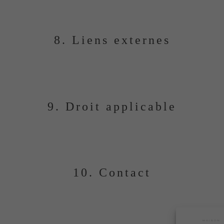
8. Liens externes
s sites tiers. Maison Gasco ne peut être tenue responsable d
9. Droit applicable
t régies par le droit français. En cas de litige, les tribunau
10. Contact
Pour toute question concernant le site :
contact@maisongasco.com