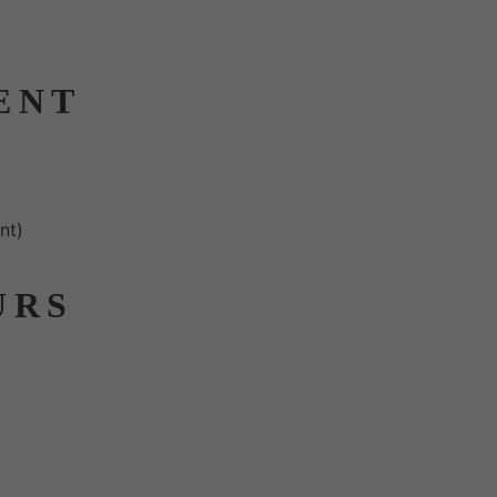
ENT
nt)
URS