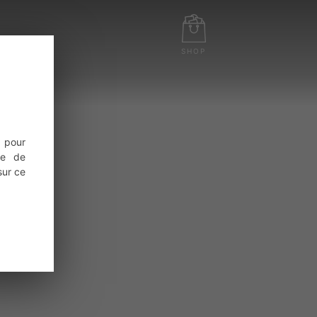
SHOP
S VINS
 pour
ce de
sur ce