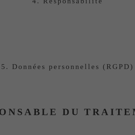
4. Responsabilité
 et la mise à jour des informations diffusées sur le site. T
l’exhaustivité, l’exactitude ou l’actualité des contenus.
esponsable de dommages directs ou indirects résultant de l’ac
5. Données personnelles (RGPD)
aires de contact, inscriptions, commandes éventuelles) sont 
Protection des Données (RGPD).
ONSABLE DU TRAIT
Maison Gasco / SAS Vinifera