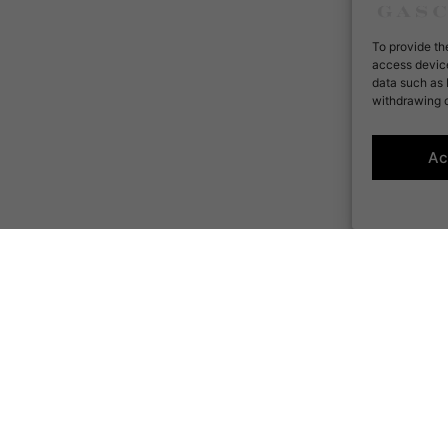
To provide th
access device
data such as 
withdrawing c
Ac