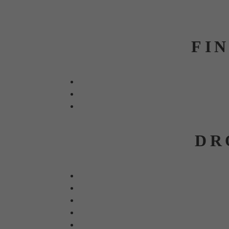
FI
DR