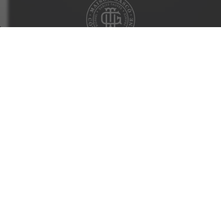
Cookie Policy
Mentions Légales
Contact
Boutique
Abonnez-vous à notre newsletter
*
Envoyer
L’abus d’alcool est dangereux pour la santé, à consommer avec
modération